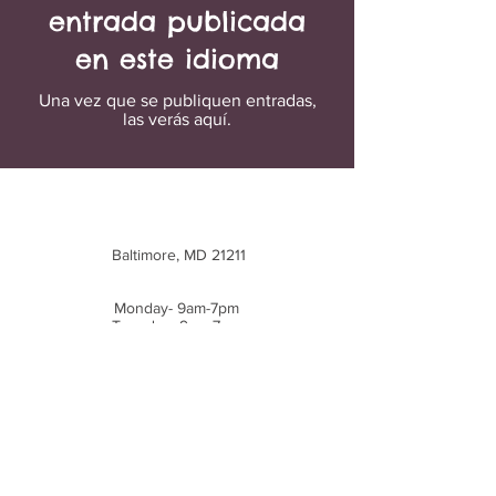
entrada publicada
en este idioma
Una vez que se publiquen entradas,
las verás aquí.
Text or Call:
443-948-4782
moorhousetraining@gmail.com
Baltimore, MD 21211
Hours:
Monday- 9am-7pm
Tuesday- 9am-7pm
Wednesday- 9am-7pm
Thursday- 9am-7pm
Friday- 9am-7pm
Saturday- CLOSED
Sunday- CLOSED